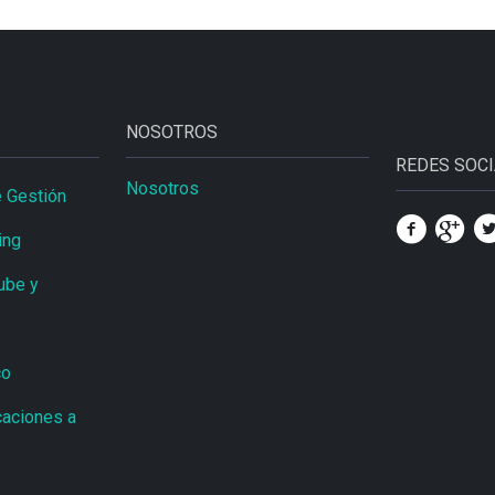
NOSOTROS
REDES SOC
Nosotros
 Gestión
ing
ube y
co
caciones a