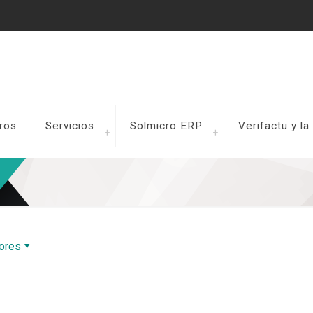
ros
Servicios
Solmicro ERP
Verifactu y l
ores